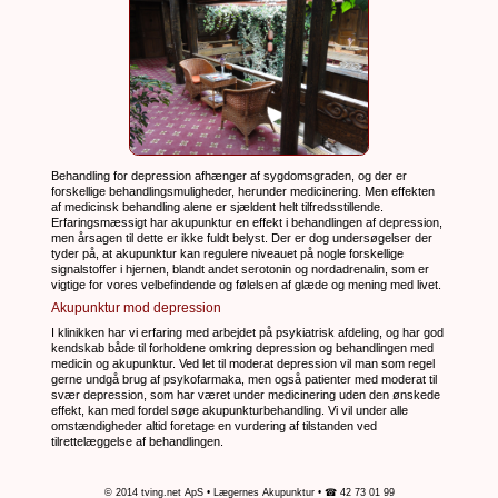
Behandling for depression afhænger af sygdomsgraden, og der er
forskellige behandlingsmuligheder, herunder medicinering. Men effekten
af medicinsk behandling alene er sjældent helt tilfredsstillende.
Erfaringsmæssigt har akupunktur en effekt i behandlingen af depression,
men årsagen til dette er ikke fuldt belyst. Der er dog undersøgelser der
tyder på, at akupunktur kan regulere niveauet på nogle forskellige
signalstoffer i hjernen, blandt andet serotonin og nordadrenalin, som er
vigtige for vores velbefindende og følelsen af glæde og mening med livet.
Akupunktur mod depression
I klinikken har vi erfaring med arbejdet på psykiatrisk afdeling, og har god
kendskab både til forholdene omkring depression og behandlingen med
medicin og akupunktur. Ved let til moderat depression vil man som regel
gerne undgå brug af psykofarmaka, men også patienter med moderat til
svær depression, som har været under medicinering uden den ønskede
effekt, kan med fordel søge akupunkturbehandling. Vi vil under alle
omstændigheder altid foretage en vurdering af tilstanden ved
tilrettelæggelse af behandlingen.
© 2014 tving.net ApS
• Lægernes Akupunktur
• ☎ 42 73 01 99