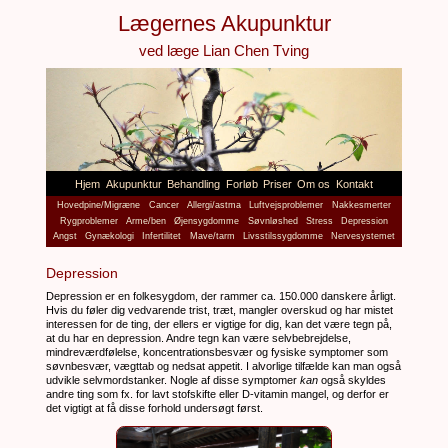
Lægernes Akupunktur
ved læge Lian Chen Tving
Hjem
Akupunktur
Behandling
Forløb
Priser
Om os
Kontakt
Hovedpine/Migræne
Cancer
Allergi/astma
Luftvejsproblemer
Nakkesmerter
Rygproblemer
Arme/ben
Øjensygdomme
Søvnløshed
Stress
Depression
Angst
Gynækologi
Infertilitet
Mave/tarm
Livsstilssygdomme
Nervesystemet
Depression
Depression er en folkesygdom, der rammer ca. 150.000 danskere årligt.
Hvis du føler dig vedvarende trist, træt, mangler overskud og har mistet
interessen for de ting, der ellers er vigtige for dig, kan det være tegn på,
at du har en depression. Andre tegn kan være selvbebrejdelse,
mindreværdfølelse, koncentrationsbesvær og fysiske symptomer som
søvnbesvær, vægttab og nedsat appetit. I alvorlige tilfælde kan man også
udvikle selvmordstanker. Nogle af disse symptomer
kan
også skyldes
andre ting som fx. for lavt stofskifte eller D-vitamin mangel, og derfor er
det vigtigt at få disse forhold undersøgt først.